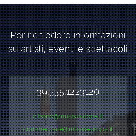
Per richiedere informazioni
su artisti, eventi e spettacoli
39.335.1223120
c.bono@muvixeuropa.it
commerciale@muvixeuropa.it