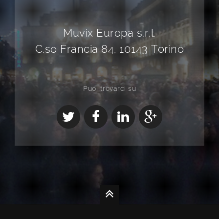
Muvix Europa s.r.l.
C.so Francia 84, 10143 Torino
Puoi trovarci su