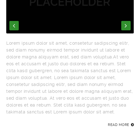
Lorem ipsum dolor sit amet, consetetur sadipscing elitr,
sed diam nonumy eirmod tempor invidunt ut labore et
dolore magna aliquyam erat, sed diam voluptua.At vero
eos et accusam et justo duo dolores et ea rebum. Stet
clita kasd gubergren, no sea takimata sanctus est Lorem
ipsum dolor sit amet. Lorem ipsum dolor sit amet,
consetetur sadipscing elitr, sed diam nonumy eirmod
tempor invidunt ut labore et dolore magna aliquyam erat,
sed diam voluptua. At vero eos et accusam et justo duo
dolores et ea rebum. Stet clita kasd gubergren, no sea
takimata sanctus est Lorem ipsum dolor sit amet.
READ MORE